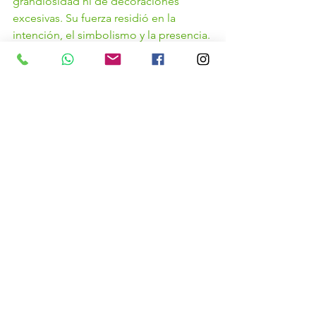
grandiosidad ni de decoraciones 
excesivas. Su fuerza residió en la 
intención, el simbolismo y la presencia. 
El entorno natural, los tonos cálidos y 
los elementos sagrados crearon una 
atmósfera elevada y profundamente 
conectada con la tierra.
En Oaxaca, el amor no solo se celebra 
— se bendice a través de la memoria, 
la tierra y el ritual.