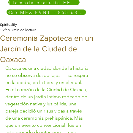
Llamada gratuita EE. UU. y Canadá
855 MEX EVNT - 855 639 3868
Spirituality
15 feb
3 min de lectura
Ceremonia Zapoteca en un
Jardín de la Ciudad de
Oaxaca
Oaxaca es una ciudad donde la historia 
no se observa desde lejos — se respira 
en la piedra, en la tierra y en el ritual.
En el corazón de la Ciudad de Oaxaca, 
dentro de un jardín íntimo rodeado de 
vegetación nativa y luz cálida, una 
pareja decidió unir sus vidas a través 
de una ceremonia prehispánica. Más 
que un evento convencional, fue un 
acto sagrado de intención — una 